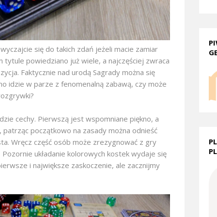
P
yzwyczajcie się do takich zdań jeżeli macie zamiar
G
tytule powiedziano już wiele, a najczęściej zwraca
pozycja. Faktycznie nad urodą Sagrady można się
kno idzie w parze z fenomenalną zabawą, czy może
rozgrywki?
ie cechy. Pierwszą jest wspomniane piękno, a
, patrząc początkowo na zasady można odnieść
P
osta. Wręcz część osób może zrezygnować z gry
P
. Pozornie układanie kolorowych kostek wydaje się
pierwsze i największe zaskoczenie, ale zacznijmy