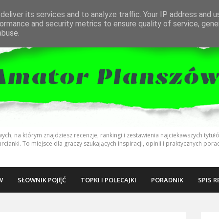
eliver its services and to analyze traffic. Your IP address and 
ormance and security metrics to ensure quality of service, gen
abuse.
ch, na którym znajdziesz recenzje, rankingi i zestawienia najciekawszych tytuł
arcianki. To miejsce dla graczy szukających inspiracji, opinii i praktycznych po
W
SŁOWNIK POJĘĆ
TOPKI I POLECAJKI
PORADNIK
SPIS R