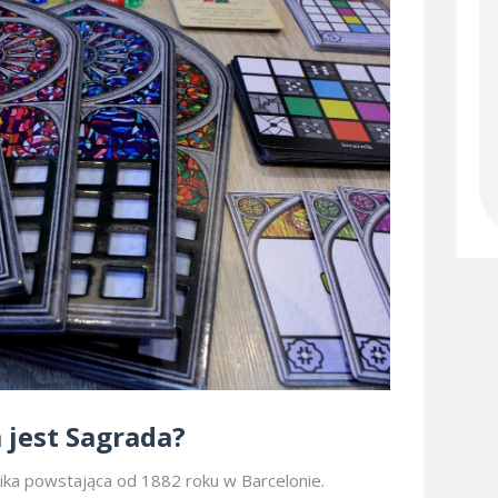
 jest Sagrada?
lika powstająca od 1882 roku w Barcelonie.