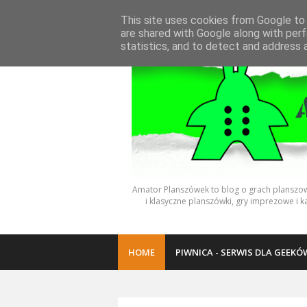
This site uses cookies from Google to d
are shared with Google along with perf
statistics, and to detect and address 
Amator Planszówek to blog o grach planszowy
i klasyczne planszówki, gry imprezowe i k
HOME
PIWNICA - SERWIS DLA GEEKÓ