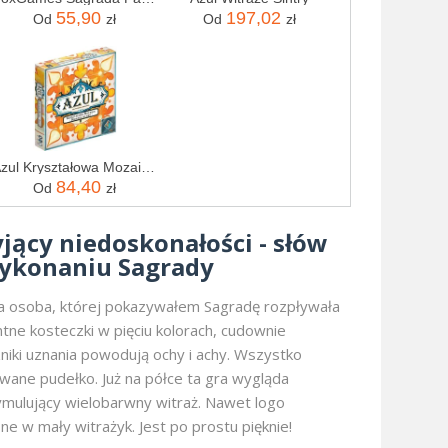
55,90
197,02
Od
zł
Od
zł
Azul Kryształowa Mozaika (Dodatek)
84,40
Od
zł
jący niedoskonałości - słów
wykonaniu Sagrady
wa osoba, której pokazywałem Sagradę rozpływała
ntne kosteczki w pięciu kolorach, cudownie
niki uznania powodują ochy i achy. Wszystko
wane pudełko. Już na półce ta gra wygląda
symulujący wielobarwny witraż. Nawet logo
e w mały witrażyk. Jest po prostu pięknie!