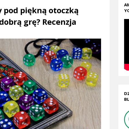
A
y pod piękną otoczką
Y
dobrą grę? Recenzja
D
B