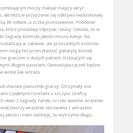
ypominającym mocny makijaż mający ukryć
e, ale bliższe przyjrzenie się odkrywa niedoskonały
 są źle odlane, a oczka przestawione. Podobnie
ia, które posiadają odpryski i skazy. Szkoda, że w
o Sagrady kontrola jakości mocno kuleje. Na
rzeszkadzają w zabawie, ale przesadnych estetów
om mogą też przeszkadzać gabaryty kostek.
ów graczom o dużych palcach, trzęsących się
nymi długimi pazurami. Gimnastyka rączek będzie
 wolne luki witrażu.
warstwowe planszetki graczy. Otrzymały one
żami z pięknymi rozetami u szczytu. Graficy
 okien z Sagrady Familii, co robi świetne wrażenie.
awdę tworzy wrażenie obcowania z witrażami.
ej jakości i mam nadzieję, że wytrzyma długo.