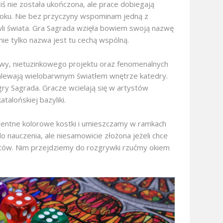
 nie została ukończona, ale prace dobiegają
 roku. Nie bez przyczyny wspominam jedną z
li świata. Gra Sagrada wzięła bowiem swoją nazwę
 nie tylko nazwa jest tu cechą wspólną.
owy, nietuzinkowego projektu oraz fenomenalnych
zalewają wielobarwnym światłem wnętrze katedry.
gry Sagrada. Gracze wcielają się w artystów
talońskiej bazyliki.
entne kolorowe kostki i umieszczamy w ramkach
do nauczenia, ale niesamowicie złożona jeżeli chce
unktów. Nim przejdziemy do rozgrywki rzućmy okiem