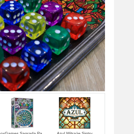
FoxGames Sagrada Pasja (Dodatek)
Azul Witraże Sintry