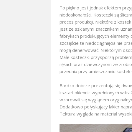
To piękno jest jednak efektem prz
niedoskonałości. Kosteczki są śliczn
proces produkcji. Niektóre z kostek
jest ze szklanymi znacznikami uznan
fabrykach produkujących elementy d
szczęście te niedociągnięcia nie p
mogą denerwować. Niektórym osob
Małe kosteczki przysporzą problem
rękach oraz dziewczynom ze zrobio
przednia przy umieszczaniu kostek w
Bardzo dobrze prezentują się dwu
kształt okiennic wypełnionych witra
wzorowali się wyglądem oryginalnych
Dodatkowo połyskujący lakier napr
Tektura wygląda na materiał wysoki