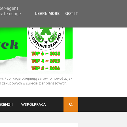
user-agent
erate usage
LEARN MORE
GOT IT
ów. Publikacje obejmują zarówno nowości, jak
rad zakupowych w świecie gier planszowych.
ECENZJI
WSPÓŁPRACA