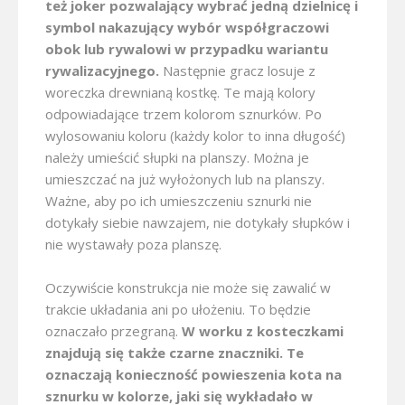
też joker pozwalający wybrać jedną dzielnicę i
symbol nakazujący wybór współgraczowi
obok lub rywalowi w przypadku wariantu
rywalizacyjnego.
Następnie gracz losuje z
woreczka drewnianą kostkę. Te mają kolory
odpowiadające trzem kolorom sznurków. Po
wylosowaniu koloru (każdy kolor to inna długość)
należy umieścić słupki na planszy. Można je
umieszczać na już wyłożonych lub na planszy.
Ważne, aby po ich umieszczeniu sznurki nie
dotykały siebie nawzajem, nie dotykały słupków i
nie wystawały poza planszę.
Oczywiście konstrukcja nie może się zawalić w
trakcie układania ani po ułożeniu. To będzie
oznaczało przegraną.
W worku z kosteczkami
znajdują się także czarne znaczniki. Te
oznaczają konieczność powieszenia kota na
sznurku w kolorze, jaki się wykładało w