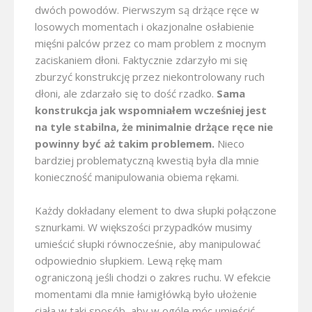
dwóch powodów. Pierwszym są drżące ręce w
losowych momentach i okazjonalne osłabienie
mięśni palców przez co mam problem z mocnym
zaciskaniem dłoni. Faktycznie zdarzyło mi się
zburzyć konstrukcję przez niekontrolowany ruch
dłoni, ale zdarzało się to dość rzadko.
Sama
konstrukcja jak wspomniałem wcześniej jest
na tyle stabilna, że minimalnie drżące ręce nie
powinny być aż takim problemem.
Nieco
bardziej problematyczną kwestią była dla mnie
konieczność manipulowania obiema rękami.
Każdy dokładany element to dwa słupki połączone
sznurkami. W większości przypadków musimy
umieścić słupki równocześnie, aby manipulować
odpowiednio słupkiem. Lewą rękę mam
ograniczoną jeśli chodzi o zakres ruchu. W efekcie
momentami dla mnie łamigłówką było ułożenie
ciała w taki sposób, aby w ogóle móc umieścić