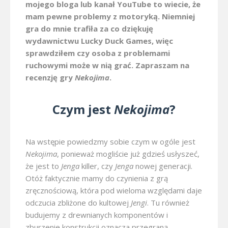
mojego bloga lub kanał YouTube to wiecie, że
mam pewne problemy z motoryką. Niemniej
gra do mnie trafiła za co dziękuję
wydawnictwu Lucky Duck Games, więc
sprawdziłem czy osoba z problemami
ruchowymi może w nią grać. Zapraszam na
recenzję gry
Nekojima
.
Czym jest
Nekojima
?
Na wstępie powiedzmy sobie czym w ogóle jest
Nekojima
, ponieważ mogliście już gdzieś usłyszeć,
że jest to
Jenga
killer, czy
Jenga
nowej generacji.
Otóż faktycznie mamy do czynienia z grą
zręcznościową, która pod wieloma względami daje
odczucia zbliżone do kultowej
Jengi
. Tu również
budujemy z drewnianych komponentów i
zburzenie konstrukcji oznacza przegraną.