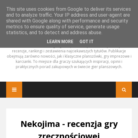
This site uses cookies from Google to deliver its services
and to analyze traffic. Your IP address and user-agent are
shared with Google along with performance and security
metrics to ensure quality of service, generate usage
statistics, and to detect and address abuse.
LEARN MORE
GOT IT
Amator Planszówek to blog o grach planszowych, na którym znajdziesz
recenzje, rankingi i zestawienia najciekawszych tytułów. Publikacje
obejmują zarówno nowości, jak i klasyczne planszówki, gry imprezowe i
karcianki. To miejsce dla graczy szukających inspiracji, opinii i
praktycznych porad zakupowych w świecie gier planszowych.
Nekojima - recenzja gry
zręcznościowej