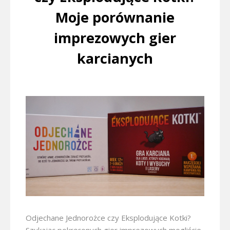
Moje porównanie
imprezowych gier
karcianych
Odjechane Jednorożce czy Eksplodujące Kotki?