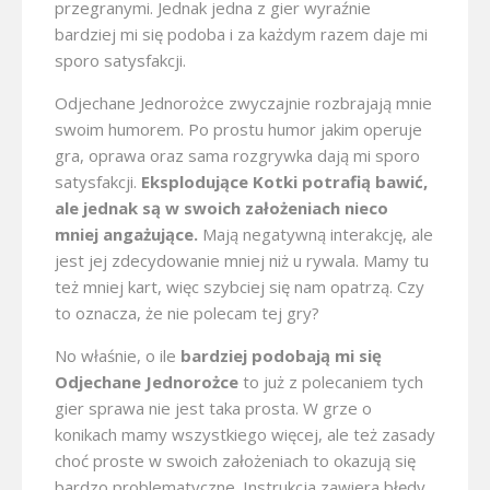
przegranymi. Jednak jedna z gier wyraźnie
bardziej mi się podoba i za każdym razem daje mi
sporo satysfakcji.
Odjechane Jednorożce zwyczajnie rozbrajają mnie
swoim humorem. Po prostu humor jakim operuje
gra, oprawa oraz sama rozgrywka dają mi sporo
satysfakcji.
Eksplodujące Kotki potrafią bawić,
ale jednak są w swoich założeniach nieco
mniej angażujące.
Mają negatywną interakcję, ale
jest jej zdecydowanie mniej niż u rywala. Mamy tu
też mniej kart, więc szybciej się nam opatrzą. Czy
to oznacza, że nie polecam tej gry?
No właśnie, o ile
bardziej podobają mi się
Odjechane Jednorożce
to już z polecaniem tych
gier sprawa nie jest taka prosta. W grze o
konikach mamy wszystkiego więcej, ale też zasady
choć proste w swoich założeniach to okazują się
bardzo problematyczne. Instrukcja zawiera błędy