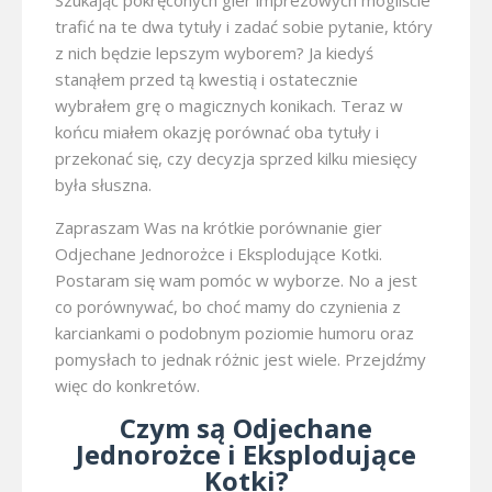
Szukając pokręconych gier imprezowych mogliście
trafić na te dwa tytuły i zadać sobie pytanie, który
z nich będzie lepszym wyborem? Ja kiedyś
stanąłem przed tą kwestią i ostatecznie
wybrałem grę o magicznych konikach. Teraz w
końcu miałem okazję porównać oba tytuły i
przekonać się, czy decyzja sprzed kilku miesięcy
była słuszna.
Zapraszam Was na krótkie porównanie gier
Odjechane Jednorożce i Eksplodujące Kotki.
Postaram się wam pomóc w wyborze. No a jest
co porównywać, bo choć mamy do czynienia z
karciankami o podobnym poziomie humoru oraz
pomysłach to jednak różnic jest wiele. Przejdźmy
więc do konkretów.
Czym są Odjechane
Jednorożce i Eksplodujące
Kotki?