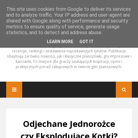
This site uses cookies from Google to deliver its services
and to analyze traffic. Your IP address and user-agent are
shared with Google along with performance and security
metrics to ensure quality of service, generate usage
statistics, and to detect and address abuse.
LEARN MORE
GOT IT
Amator Planszówek to blog o grach planszowych, na którym znajdziesz
recenzje, rankingi i zestawienia najciekawszych tytułów. Publikacje
obejmują zarówno nowości, jak i klasyczne planszówki, gry imprezowe i
karcianki. To miejsce dla graczy szukających inspiracji, opinii i
praktycznych porad zakupowych w świecie gier planszowych.
Odjechane Jednorożce
czy Eksplodujące Kotki?