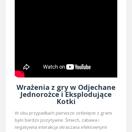
Wrażenia z gry w Odjechane
Jednorożce i Eksplodujące
Kotki
W obu przypadkach pierwsze zetknięcie z grami
było bardzo pozytywne. Śmiech, zabawa i
negatywna interakcja okraszana efektownymi