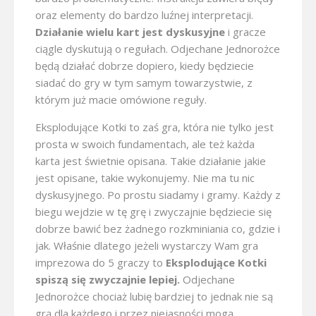
oraz elementy do bardzo luźnej interpretacji.
Działanie wielu kart jest dyskusyjne
i gracze
ciągle dyskutują o regułach. Odjechane Jednorożce
będą działać dobrze dopiero, kiedy będziecie
siadać do gry w tym samym towarzystwie, z
którym już macie omówione reguły.
Eksplodujące Kotki to zaś gra, która nie tylko jest
prosta w swoich fundamentach, ale też każda
karta jest świetnie opisana. Takie działanie jakie
jest opisane, takie wykonujemy. Nie ma tu nic
dyskusyjnego. Po prostu siadamy i gramy. Każdy z
biegu wejdzie w tę grę i zwyczajnie będziecie się
dobrze bawić bez żadnego rozkminiania co, gdzie i
jak. Właśnie dlatego jeżeli wystarczy Wam gra
imprezowa do 5 graczy to
Eksplodujące Kotki
spiszą się zwyczajnie lepiej.
Odjechane
Jednorożce chociaż lubię bardziej to jednak nie są
grą dla każdego i przez niejasności mogą