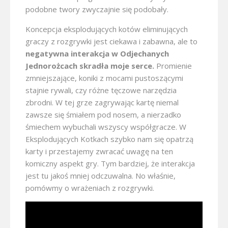
podobne twory zwyczajnie się podobały.
Koncepcja eksplodujących kotów eliminujących
graczy z rozgrywki jest ciekawa i zabawna, ale to
negatywna interakcja w Odjechanych
Jednorożcach skradła moje serce.
Promienie
zmniejszające, koniki z mocami pustoszącymi
stajnie rywali, czy różne tęczowe narzędzia
zbrodni. W tej grze zagrywając kartę niemal
zawsze się śmiałem pod nosem, a nierzadko
śmiechem wybuchali wszyscy współgracze. W
Eksplodujących Kotkach szybko nam się opatrzą
karty i przestajemy zwracać uwagę na ten
komiczny aspekt gry. Tym bardziej, że interakcja
jest tu jakoś mniej odczuwalna. No właśnie,
pomówmy o wrażeniach z rozgrywki.