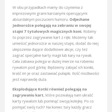
W obu przypadkach mamy do czynienia z
imprezowymi grami karcianymi operującymi
absurdalnym poczuciem humoru.
Odjechane
Jednorożce polegają na zebraniu w swojej
stajni 7 tytułowych magicznych koni.
Robimy
to poprzez zagrywanie kart z ręki. Możemy tak
umieścić jednorożce w naszej stajni, dodać do niej
ulepszenia dające dodatkowe akcje, czy też
zagrać specjalne karty magii lub kary na rywali.
Cała zabawa polega w dużej mierze na robieniu
rywalom pod górkę. Będziemy zabijać ich koniki,
kraść im je oraz zastawiać pułapki. Ilość możliwości
jest naprawdę duża.
Eksplodujące Kotki również polegają na
zagrywaniu kart
, które pozwalają nam ukraść
karty rywalom lub pominąć swoją kolejkę. Po co
pomijać swój ruch? Na koniec tury każdy gracz