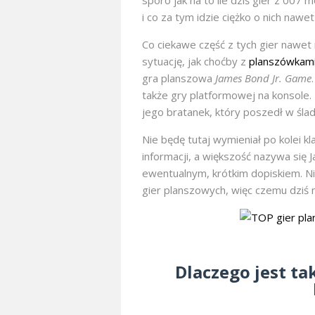
sporo jak na to ile dziś gier z 007
i co za tym idzie ciężko o nich naw
Co ciekawe część z tych gier nawet
sytuację, jak choćby z
planszówkami n
gra planszowa
James Bond Jr. Game
także gry platformowej na konsole. 
jego bratanek, który poszedł w śla
Nie będę tutaj wymieniał po kolei k
informacji, a większość nazywa się
ewentualnym, krótkim dopiskiem. Ni
gier planszowych, więc czemu dziś n
Dlaczego jest ta