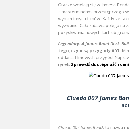
Gracze wcielają się w Jamesa Bonda 
z mastermindami przestępczego świ
wymienionych filmów. Każdy ze sce
wyzwanie. Cała zabawa polega na za
pozyskiwania nowych kart lub grom
Legendary: A James Bond Deck Bui
tego, czym są przygody 007.
Mech
oddania filmowych przygód. Naprawd
rynek.
Sprawdź dostępność i cenę
Cluedo 007 James Bo
sz
Cluedo 007 James Bond
, ta nazwa m