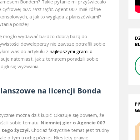
z Jamesem Bondem? Takie pytanie mi przyświecało
ze cyfrowej
007: First Light
. Agent 007 miał różne
konsolowych, a jak to wygląda z planszówkami?
tania poniżej!
ię mogło wydawać bardzo dobrą bazą do
D
ywistości deweloperzy nie zawsze potrafili sobie
B
yłam was do artykułu z
najlepszymi grami o
suje natomiast, jak z tematem poradzili sobie
jęli się wyzwania.
lanszowe na licencji Bonda
P
G
tycznie można dziś kupić. Okazuje się bowiem, że
cili sobie tematu.
Niemniej gier o Agencie 007
 tego życzył.
Chociaż faktycznie temat jest trudny
ale o tym trochę później. Niestety prawie