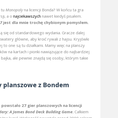
 tu
Monopoly
na licencji Bonda? W końcu ta gra
sji, a o
najciekawszych
nawet kiedyś pisałem.
7
jest dla mnie trochę chybionym pomysłem.
ią się od standardowego wydania. Gracze dalej
kwatery główne, aby kroić rywali z hajsu. Kryjówki
iej to one są tu działkami. Mamy więc na planszy
ków na kartach i pionki nawiązujące do najbardziej
bajka, ale pewnie znajdą się osoby, którym takie
y planszowe z Bondem
o powstało 27 gier planszowych na licencji
dary: A James Bond Deck Building Game
.
Całkiem