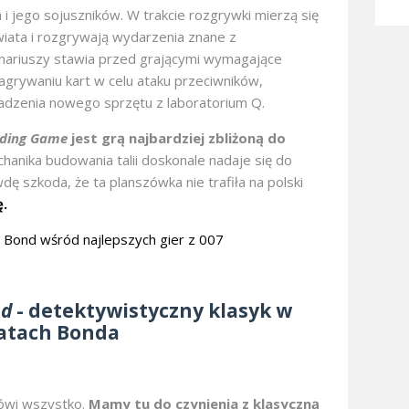
i jego sojuszników. W trakcie rozgrywki mierzą się
ata i rozgrywają wydarzenia znane z
nariuszy stawia przed grającymi wymagające
grywaniu kart w celu ataku przeciwników,
adzenia nowego sprzętu z laboratorium Q.
lding Game
jest grą najbardziej zbliżoną do
anika budowania talii doskonale nadaje się do
ę szkoda, że ta planszówka nie trafiła na polski
.
nd
- detektywistyczny klasyk w
atach Bonda
ówi wszystko.
Mamy tu do czynienia z klasyczną