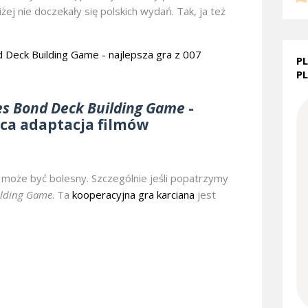
iżej nie doczekały się polskich wydań. Tak, ja też
P
P
es Bond Deck Building Game
-
a adaptacja filmów
może być bolesny. Szczególnie jeśli popatrzymy
ilding Game
. Ta
kooperacyjna gra karciana
jest