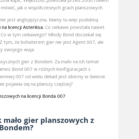
 można kupić. Większość powstała przed 2000 rokiem
et mówić, jak o współczesnych grach planszowych.
 nie jest anglojęzyczna. Mamy tu więc podobną
a licencji Asteriksa.
Co ciekawe powstała nawet
. Co w tym ciekawego? Młody Bond doczekał się
Z tym, że bohaterem gier nie jest Agent 007, ale
dy swojego wuja.
lasycznych gier z Bondem. Za mało na ich temat
 James Bond 007 w różnych konfiguracjach z
emniej 007 od wielu dekad jest obecny w świecie
ie pojawia się na planszy częściej?
k mało gier planszowych z
Bondem?