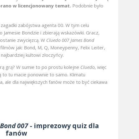
brano w licencjonowany temat.
Podobnie było
 zagadki zabójstwa agenta 00. W tym celu
o Jamesie Bondzie i zbierają wskazówki. Gracz,
zostanie zwycięzcą. W
Cluedo 007 James Bond
 filmów jak: Bond, M, Q, Moneypenny, Felix Leiter,
najbardziej kultowi złoczyńcy.
rą grą? W sumie to po prostu kolejne
Cluedo
, więc
ają to tu macie ponownie to samo. Klimatu
a, ale dla największych fanów może to być ciekawa
s Bond 007
- imprezowy quiz dla
fanów