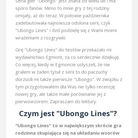
Seria gier "Ubongo" jest znana od wielu lat i ma
sporo fanów. Mimo to mnie gry z tej rodziny
omijały, aż do teraz. W połowie października
zadebiutowała najnowsza odsłona serii, czyli
"Ubongo Lines" i dziś podzielę się z Wami moimi
wrażeniami z rozgrywki.
Grę "Ubongo Lines" do testów przekazało mi
wydawnictwo Egmont, za co serdecznie dziękuję.
Co więcej, kiedy w Egmoncie usłyszeli, że nie
grałem w żaden tytuł z serii to do paczuchy
dorzucili mi także pierwsze "Ubongo". W związku z
tym przygotowałem dla Was nie tylko recenzję
nowej gry, ale także małe porównanie jej z
pierwowzorem. Zapraszam do lektury.
Czym jest "Ubongo Lines"?
"Ubongo Lines" to w największym skrócie gra
rodzinna skupiająca się na układaniu wzorów