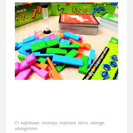
kafelkowe
recenzja
rodzinne
tetris
ubongo
ubongolines