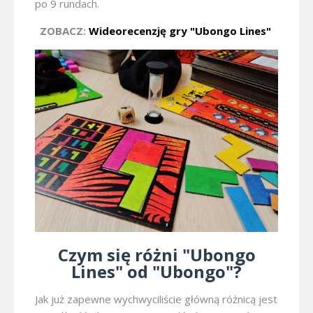
po 9 rundach.
ZOBACZ:
Wideorecenzję gry "Ubongo Lines"
Czym się różni "Ubongo
Lines" od "Ubongo"?
Jak już zapewne wychwyciliście główną różnicą jest