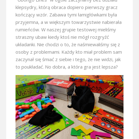
klepsydry, którą obraca dopiero pierwszy gracz
kończący wzór. Zabawa tymi łamigłówkami była
przyjemna, a w większym towarzystwie nabierała
rumieńców. W naszej grupie testowej mieliśmy
straszny ubaw kiedy ktoś nie mógł rozgryźć
układanki. Nie chodzi o to, że naśmiewaliśmy się z
osoby z problemami. Każdy kto miał problem sam
zaczynał się śmiać z siebie i tego, że nie widzi, jak
to poukładać. No dobra, a która gra jest lepsza?