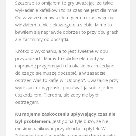
Szczerze to omijałem te gry uważając, że takie
wykładanie kafelków i to na czas nie jest dla mnie.
Od zawsze nienawidziłem gier na czas, więc nie
widziałem tu nic ciekawego dla siebie. Mimo to
bawiłem się naprawdę dobrze i to przy obu grach,
ale zacznijmy od początku.
Krótko o wykonaniu, a to jest świetne w obu
przypadkach. Mamy tu solidne elementy w
naprawdę przyjemnych dla oka kolorach. Jedyne
do czego się muszę doczepić, a w zasadzie
ostrzec Was to kafle w "Ubongo". Uważajcie przy
wyciskaniu z wypraski, ponieważ ja sobie jeden
uszkodziłem. Pierdoła, ale żeby nie było
ostrzegam.
Ku mojemu zaskoczeniu upływający czas nie
był problemem.
Jest go na tyle dużo, że nie
musimy panikować przy układaniu płytek. W
"Ubongo Lines" w ogóle zaczynamy bez udziału