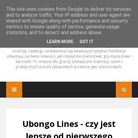
This site uses cookies from Google to deliver its services
and to analyze traffic. Your IP address and user-agent are
shared with Google along with performance and security
metrics to ensure quality of service, generate usage
statistics, and to detect and address abuse.
LEARN MORE
GOT IT
Amator Planszówek to blog o grach planszowych, na którym znajdziesz
recenzje, rankingi i zestawienia najciekawszych tytułów. Publikacje
obejmują zarówno nowości, jak i klasyczne planszówki, gry imprezowe i
karcianki. To miejsce dla graczy szukających inspiracji, opinii i
praktycznych porad zakupowych w świecie gier planszowych.
Ubongo Lines - czy jest
lepsze od pierwszego