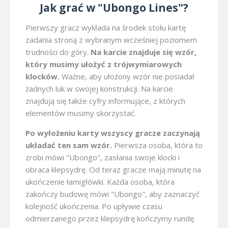
Jak grać w "Ubongo Lines"?
Pierwszy gracz wykłada na środek stołu kartę
zadania stroną z wybranym wcześniej poziomem
trudności do góry.
Na karcie znajduje się wzór,
który musimy ułożyć z trójwymiarowych
klocków.
Ważne, aby ułożony wzór nie posiadał
żadnych luk w swojej konstrukcji. Na karcie
znajdują się także cyfry informujące, z których
elementów musimy skorzystać.
Po wyłożeniu karty wszyscy gracze zaczynają
układać ten sam wzór.
Pierwsza osoba, która to
zrobi mówi "Ubongo", zasłania swoje klocki i
obraca klepsydrę. Od teraz gracze mają minutę na
ukończenie łamigłówki. Każda osoba, która
zakończy budowę mówi "Ubongo", aby zaznaczyć
kolejność ukończenia. Po upływie czasu
odmierzanego przez klepsydrę kończymy rundę.